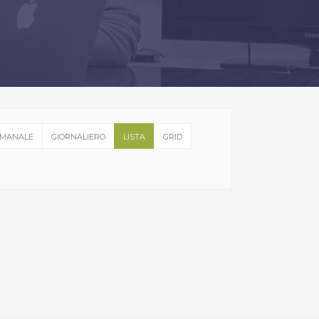
IMANALE
GIORNALIERO
LISTA
GRID