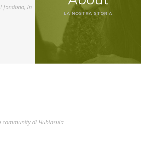
i fondono, in
LA NOSTRA STORIA
lla community di Hubinsula