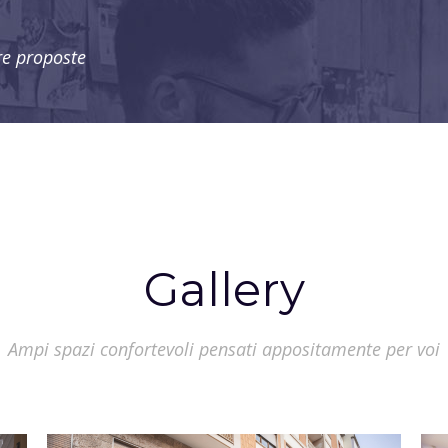
tre proposte
Gallery
Ampi spazi confortevoli pensati appositamente per voi