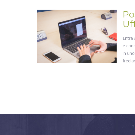
Po
Uff
Entra 
e cond
in uno
freela
Postaz
dedica